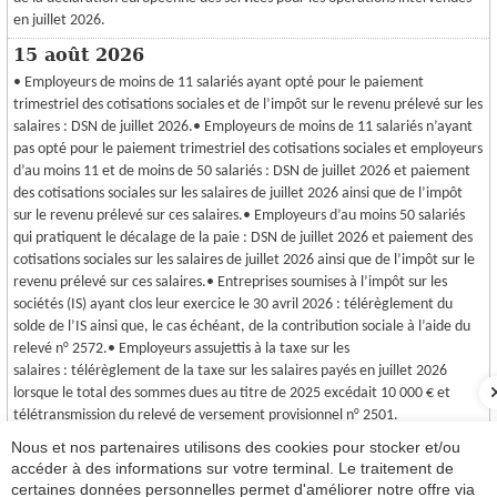
en juillet 2026.
15 août 2026
• Employeurs de moins de 11 salariés ayant opté pour le paiement
trimestriel des cotisations sociales et de l’impôt sur le revenu prélevé sur les
salaires : DSN de juillet 2026.• Employeurs de moins de 11 salariés n’ayant
pas opté pour le paiement trimestriel des cotisations sociales et employeurs
d’au moins 11 et de moins de 50 salariés : DSN de juillet 2026 et paiement
des cotisations sociales sur les salaires de juillet 2026 ainsi que de l’impôt
sur le revenu prélevé sur ces salaires.• Employeurs d’au moins 50 salariés
qui pratiquent le décalage de la paie : DSN de juillet 2026 et paiement des
cotisations sociales sur les salaires de juillet 2026 ainsi que de l’impôt sur le
revenu prélevé sur ces salaires.• Entreprises soumises à l’impôt sur les
sociétés (IS) ayant clos leur exercice le 30 avril 2026 : télérèglement du
solde de l’IS ainsi que, le cas échéant, de la contribution sociale à l’aide du
relevé n° 2572.• Employeurs assujettis à la taxe sur les
salaires : télérèglement de la taxe sur les salaires payés en juillet 2026
lorsque le total des sommes dues au titre de 2025 excédait 10 000 € et
télétransmission du relevé de versement provisionnel n° 2501.
Nous et nos partenaires utilisons des cookies pour stocker et/ou
31 août 2026
accéder à des informations sur votre terminal. Le traitement de
• Entreprises soumises à l’impôt sur les sociétés ayant clos leur exercice le
certaines données personnelles permet d'améliorer notre offre via