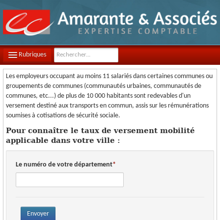
Rubriques
Les employeurs occupant au moins 11 salariés dans certaines communes ou
LE CABINET
groupements de communes (communautés urbaines, communautés de
communes, etc...) de plus de 10 000 habitants sont redevables d'un
NOTRE ÉQUIPE
versement destiné aux transports en commun, assis sur les rémunérations
soumises à cotisations de sécurité sociale.
NOS MISSIONS
Pour connaître le taux de versement mobilité
CONTACT
applicable dans votre ville :
PLAN D'ACCÈS
Le numéro de votre département
FILS D'ACTUALITÉS
INFOS DE GESTION
Envoyer
OUTILS PRATIQUES