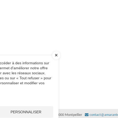
accéder à des informations sur
ermet d'améliorer notre offre
ir avec les réseaux sociaux.
es ou sur « Tout refuser » pour
rsonnaliser et modifier vos
PERSONNALISER
-
ZAC EUREKA – Immeuble Le Tucano
34000
Montpellier
contact@amarante-