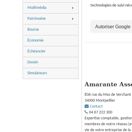
Paie
Chiffres utiles
technologies de suivi néc
Dossiers
Multimédia
Dossiers
Questions-réponses
Actualités
Questions-réponses
Patrimoine
Dossiers
Autoriser Google
Actualités
Bourse
Questions-réponses
Dossiers
Économie
Questions-réponses
Échéancier
Dessin
Simulateurs
Amarante Ass
836 rue du Mas de Verchant
34000
Montpellier
Contact
04 67 222 300
Expertise comptable, gestion,
membres de notre réseau (avoc
vie de votre entreprise de la