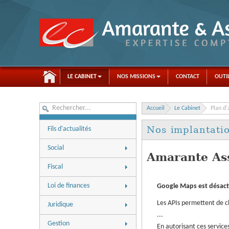
LE CABINET
NOS MISSIONS
CONTACT
OUTI
Accueil
Le Cabinet
Plan d'
Nos implantati
Fils d'actualités
Social
Amarante As
Actualités
Fiscal
Aides à l'embauche
Actualités
Loi de finances
Google Maps est désact
Chiffres utiles
Chiffres utiles
Fiscalité personnelle
Les APIs permettent de ch
Dossiers
Juridique
Dossiers
...
Fiscalité professionnelle
Questions-réponses
Actualités
Questions-réponses
Gestion
En autorisant ces services