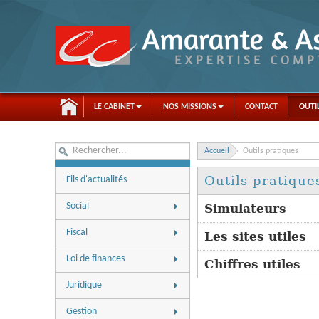
LE CABINET
NOS MISSIONS
CONTACT
OUTI
Accueil
Outils pratiques
Outils pratique
Fils d'actualités
Social
Simulateurs
Actualités
Fiscal
Les sites utiles
Aides à l'embauche
Actualités
Loi de finances
Chiffres utiles
Chiffres utiles
Chiffres utiles
Fiscalité personnelle
Dossiers
Juridique
Dossiers
Fiscalité professionnelle
Questions-réponses
Actualités
Questions-réponses
Gestion