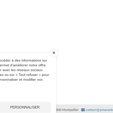
accéder à des informations sur
ermet d'améliorer notre offre
ir avec les réseaux sociaux.
es ou sur « Tout refuser » pour
rsonnaliser et modifier vos
PERSONNALISER
-
ZAC EUREKA – Immeuble Le Tucano
34000
Montpellier
contact@amarante-