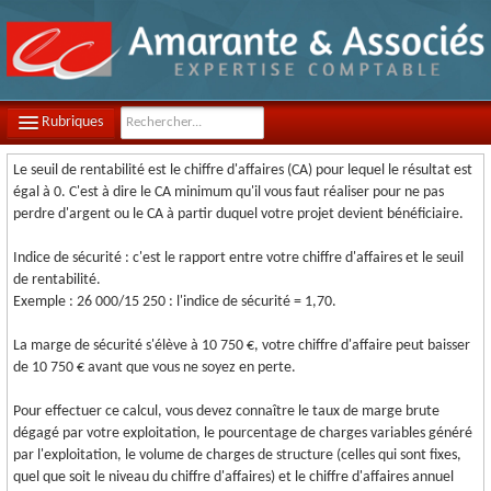
Rubriques
Le seuil de rentabilité est le chiffre d'affaires (CA) pour lequel le résultat est
LE CABINET
égal à 0. C'est à dire le CA minimum qu'il vous faut réaliser pour ne pas
perdre d'argent ou le CA à partir duquel votre projet devient bénéficiaire.
NOTRE ÉQUIPE
Indice de sécurité : c'est le rapport entre votre chiffre d'affaires et le seuil
NOS MISSIONS
de rentabilité.
Exemple : 26 000/15 250 : l'indice de sécurité = 1,70.
CONTACT
La marge de sécurité s'élève à 10 750 €, votre chiffre d'affaire peut baisser
PLAN D'ACCÈS
de 10 750 € avant que vous ne soyez en perte.
FILS D'ACTUALITÉS
Pour effectuer ce calcul, vous devez connaître le taux de marge brute
dégagé par votre exploitation, le pourcentage de charges variables généré
INFOS DE GESTION
par l'exploitation, le volume de charges de structure (celles qui sont fixes,
quel que soit le niveau du chiffre d'affaires) et le chiffre d'affaires annuel
OUTILS PRATIQUES